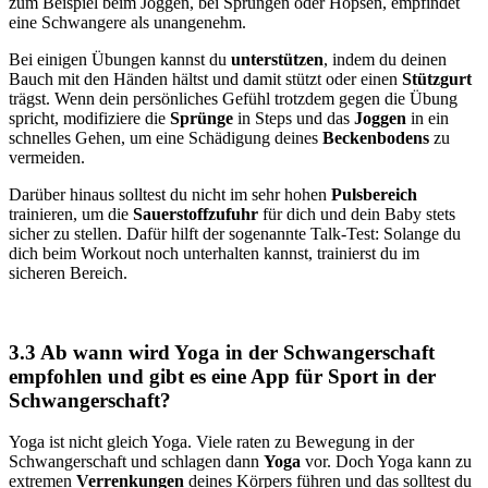
zum Beispiel beim Joggen, bei Sprüngen oder Hopsen, empfindet
eine Schwangere als unangenehm.
Bei einigen Übungen kannst du
unterstützen
, indem du deinen
Bauch mit den Händen hältst und damit stützt oder einen
Stützgurt
trägst. Wenn dein persönliches Gefühl trotzdem gegen die Übung
spricht, modifiziere die
Sprünge
in Steps und das
Joggen
in ein
schnelles Gehen, um eine Schädigung deines
Beckenbodens
zu
vermeiden.
Darüber hinaus solltest du nicht im sehr hohen
Pulsbereich
trainieren, um die
Sauerstoffzufuhr
für dich und dein Baby stets
sicher zu stellen. Dafür hilft der sogenannte Talk-Test: Solange du
dich beim Workout noch unterhalten kannst, trainierst du im
sicheren Bereich.
3.3 Ab wann wird Yoga in der Schwangerschaft
empfohlen und gibt es eine App für Sport in der
Schwangerschaft?
Yoga ist nicht gleich Yoga. Viele raten zu Bewegung in der
Schwangerschaft und schlagen dann
Yoga
vor. Doch Yoga kann zu
extremen
Verrenkungen
deines Körpers führen und das solltest du