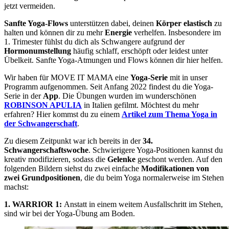
jetzt vermeiden.
Sanfte Yoga-Flows
unterstützen dabei, deinen
Körper elastisch
zu
halten und können dir zu mehr
Energie
verhelfen. Insbesondere im
1. Trimester fühlst du dich als Schwangere aufgrund der
Hormonumstellung
häufig schlaff, erschöpft oder leidest unter
Übelkeit. Sanfte Yoga-Atmungen und Flows können dir hier helfen.
Wir haben für MOVE IT MAMA eine
Yoga-Serie
mit in unser
Programm aufgenommen. Seit Anfang 2022 findest du die Yoga-
Serie in der
App
. Die Übungen wurden im wunderschönen
ROBINSON APULIA
in Italien gefilmt. Möchtest du mehr
erfahren? Hier kommst du zu einem
Artikel zum Thema Yoga in
der Schwangerschaft
.
Zu diesem Zeitpunkt war ich bereits in der
34.
Schwangerschaftswoche
. Schwierigere Yoga-Positionen kannst du
kreativ modifizieren, sodass die
Gelenke
geschont werden. Auf den
folgenden Bildern siehst du zwei einfache
Modifikationen von
zwei Grundpositionen
, die du beim Yoga normalerweise im Stehen
machst:
1. WARRIOR 1:
Anstatt in einem weitem Ausfallschritt im Stehen,
sind wir bei der Yoga-Übung am Boden.