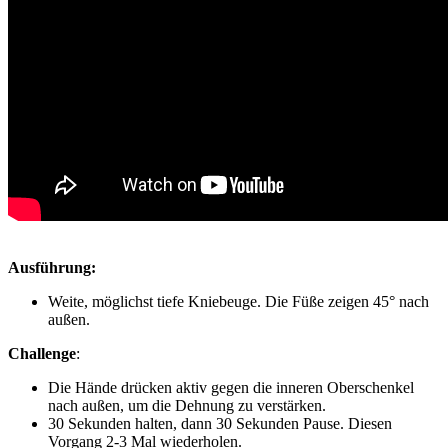
Ausführung:
Weite, möglichst tiefe Kniebeuge. Die Füße zeigen 45° nach
außen.
Challenge
:
Die Hände drücken aktiv gegen die inneren Oberschenkel
nach außen, um die Dehnung zu verstärken.
30 Sekunden halten, dann 30 Sekunden Pause. Diesen
Vorgang 2-3 Mal wiederholen.