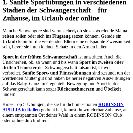
1. Sanfte Sportübungen in verschiedenen
Stadien der Schwangerschaft – für
Zuhause, im Urlaub oder online
Manche Schwangere sind verunsichert
,
ob sie als werdende Mama
reisen
sollen oder sich ins
Flugzeug
setzen können. Gerade ein
Urlaub
kann für die werdenden Eltern eine entspannte Zweisamkeit
sein, bevor sie ihren kleinen Schatz in den Armen halten.
Sport in der frühen Schwangerschaft
ist umstritten. Auch die
Unsicherheit, ob, ab wann und bis wann
Sport im zweiten oder
dritten Trimester
der Schwangerschaft ratsam ist, ist weit
verbreitet.
Sanfte Sport- und Fitnessübungen
sind gesund, tun der
werdenden Mutter gut und haben keinerlei negativen Auswirkungen
auf das Baby. Ganz im Gegenteil, Bewegung und Sport in der
Schwangerschaft kann sogar
Rückenschmerzen
und
Übelkeit
lindern.
Birtes Top 5-Übungen, die sie für dich im schönen
ROBINSON
APULIA in Italien
gedreht hat, kannst du wunderbar Zuhause, an
einem entspannten Ort deiner Wahl in einem ROBINSON Club
oder online durchführen.