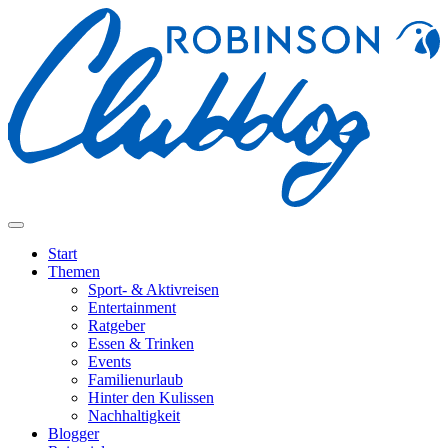
Start
Themen
Sport- & Aktivreisen
Entertainment
Ratgeber
Essen & Trinken
Events
Familienurlaub
Hinter den Kulissen
Nachhaltigkeit
Blogger