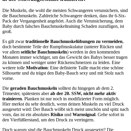
Die Muskeln, die wohl die meisten Schwangeren verunsichern, sind
die Bauchmuskeln. Zahlreiche Schwangere denken, dass ihr 6-Six-
Pack der Vergangenheit angehört. Auch die Verunsicherung, dem
Baby durch falsches Bauchmuskeltraining Schaden zuzufügen, ist
groß.
Es gilt zwar
traditionelle Bauchmuskelübungen zu vermeiden
,
doch bestimmte Teile der Rumpfmuskulatur (unterer Rücken und
vor allem
seitliche Bauchmuskeln
) werden in den kommenden
Monaten immer wichtiger, um das Gewicht des Babys besser tragen
zu können und weniger unter Rückenschmerzen zu leiden. Eine
weitere tolle
Motivation
: Eine definierte Taille macht eine schöne
Silhouette und du trägst den Baby-Bauch sexy und mit Stolz nach
vorne.
Die
geraden Bauchmuskeln
solltest du hingegen ab dem 2.
Trimester, spätestens aber
ab der 20. SSW,
nicht mehr aktiv
trainieren
. Planken ist nur noch in modifizierter Form möglich.
Hier merkst du sehr deutlich, wenn deinen Muskeln zu viel Druck
ausgesetzt wird: Der Bauch wölbt sich meist unschön und spitz nach
vorn, das ist ein absolutes
Risiko
und
Warnsignal
. Gehe sofort in
den Vierfüßlerstand, um den Druck zu verringern.
Doch warum sind die Bauchmuskeln Druck ausgesetzt? Die