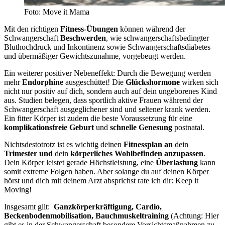
Foto: Move it Mama
Mit den richtigen
Fitness-Übungen
können während der
Schwangerschaft
Beschwerden
, wie schwangerschaftsbedingter
Bluthochdruck und Inkontinenz sowie Schwangerschaftsdiabetes
und übermäßiger Gewichtszunahme, vorgebeugt werden.
Ein weiterer positiver Nebeneffekt: Durch die Bewegung werden
mehr
Endorphine
ausgeschüttet! Die
Glückshormone
wirken sich
nicht nur positiv auf dich, sondern auch auf dein ungeborenes Kind
aus. Studien belegen, dass sportlich aktive Frauen während der
Schwangerschaft ausgeglichener sind und seltener krank werden.
Ein fitter Körper ist zudem die beste Voraussetzung für eine
komplikationsfreie Geburt
und
schnelle Genesung
postnatal.
Nichtsdestotrotz ist es wichtig deinen
Fitnessplan an
dein
Trimester
und
dein
körperliches Wohlbefinden anzupassen
.
Dein Körper leistet gerade Höchstleistung, eine
Überlastung
kann
somit extreme Folgen haben. Aber solange du auf deinen Körper
hörst und dich mit deinem Arzt absprichst rate ich dir: Keep it
Moving!
Insgesamt gilt:
Ganzkörperkräftigung, Cardio,
Beckenbodenmobilisation, Bauchmuskeltraining
(Achtung: Hier
gibt es in der Schwangerschaft besondere Vorsichtsmaßnahmen zu