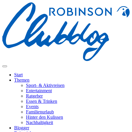
Start
Themen
Sport- & Aktivreisen
Entertainment
Ratgeber
Essen & Trinken
Events
Familienurlaub
Hinter den Kulissen
Nachhaltigkeit
Blogger