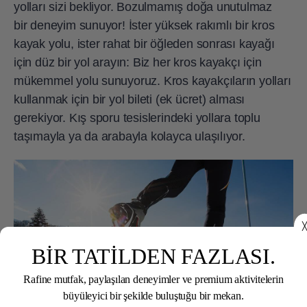
yolları sizi bekliyor. Bozulmamış doğa unutulmaz
bir deneyim sunuyor! İster yüksek rakımlı bir kros
kayak yolu, ister rahat bir öğleden sonrası kayağı
için düz bir yol arayın: Biz her kros kayakçı için
mükemmel yolu sunuyoruz. Kros kayakçıların yolları
kullanmak için bir yol bileti (ek ücret) alması
gerekiyor. Kış sporu tesislerindeki yollara toplu
taşımayla ya da arabayla kolayca ulaşılıyor.
╳
BİR TATİLDEN FAZLASI.
Rafine mutfak, paylaşılan deneyimler ve premium aktivitelerin
büyüleyici bir şekilde buluştuğu bir mekan.