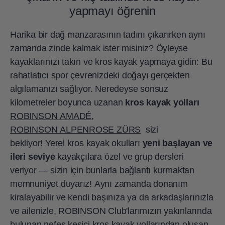
yapmayı öğrenin
Harika bir dağ manzarasının tadını çıkarırken aynı
zamanda zinde kalmak ister misiniz? Öyleyse
kayaklarınızı takın ve kros kayak yapmaya gidin: Bu
rahatlatıcı spor çevrenizdeki doğayı gerçekten
algılamanızı sağlıyor. Neredeyse sonsuz
kilometreler boyunca uzanan
kros kayak yolları
ROBINSON AMADÉ
,
ROBINSON ALPENROSE ZÜRS
sizi
bekliyor! Yerel kros kayak okulları
yeni başlayan ve
ileri seviye
kayakçılara özel ve grup dersleri
veriyor — sizin için bunlarla bağlantı kurmaktan
memnuniyet duyarız! Aynı zamanda donanım
kiralayabilir ve kendi başınıza ya da arkadaşlarınızla
ve ailenizle, ROBINSON Club'larımızın yakınlarında
bulunan nefes kesici kros kayak yollarından oluşan