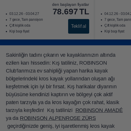
den başlayan fiyatlar
78.697
TL
03.12.26 - 03.04.27
04.12.26 - 03.04
7 gece, Tam pansiyon
7 gece, Tam pan
Çift kişilik oda
Çift kişilik oda
Teklif al
Kişi başı fiyat
Kişi başı fiyat
Sakinliğin tadını çıkarın ve kayaklarınızın altında
ezilen karı hissedin: Kış tatiliniz, ROBINSON
Club'larımıza ev sahipliği yapan harika kayak
bölgelerindeki kros kayak yollarından oluşan ağı
keşfetmek için iyi bir fırsat. Kış harikalar diyarının
büyüsüne kendinizi kaptırın ve bölgeyi çok aktif
paten tarzıyla ya da kros kayağın çok rahat, klasik
tarzıyla keşfedin! Kış tatilinizi
ROBINSON AMADÉ
ya da
ROBINSON ALPENROSE ZÜRS
geçirdiğinizde geniş, iyi işaretlenmiş kros kayak