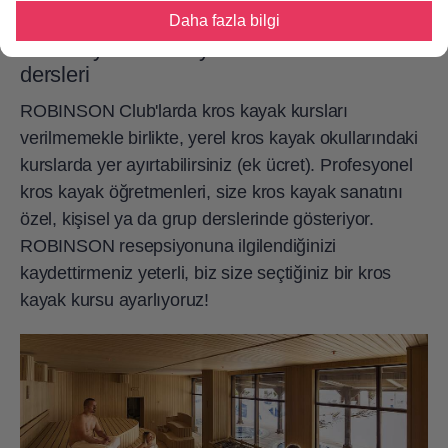
Daha fazla bilgi
Kros kayak: Profesyonellerden uzmanlık
dersleri
ROBINSON Club'larda kros kayak kursları
verilmemekle birlikte, yerel kros kayak okullarındaki
kurslarda yer ayırtabilirsiniz (ek ücret). Profesyonel
kros kayak öğretmenleri, size kros kayak sanatını
özel, kişisel ya da grup derslerinde gösteriyor.
ROBINSON resepsiyonuna ilgilendiğinizi
kaydettirmeniz yeterli, biz size seçtiğiniz bir kros
kayak kursu ayarlıyoruz!