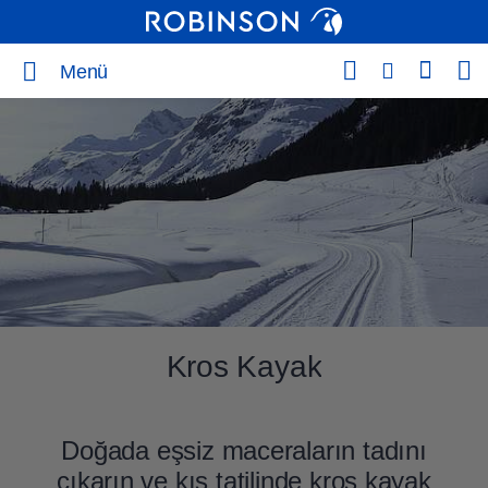
Menü
Kros Kayak
Doğada eşsiz maceraların tadını
çıkarın ve kış tatilinde kros kayak