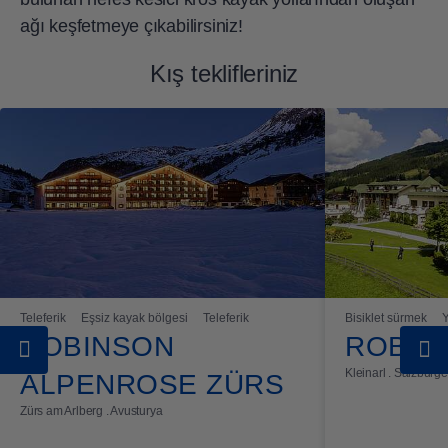
ağı keşfetmeye çıkabilirsiniz!
Kış teklifleriniz
Teleferik
Eşsiz kayak bölgesi
Teleferik
Bisiklet sürmek
ROBINSON
ROBIN
Kleinarl . Salzburg
ALPENROSE ZÜRS
Zürs am Arlberg . Avusturya