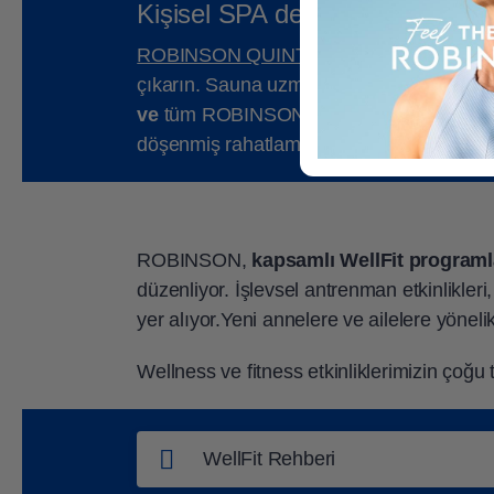
Kişisel SPA deneyiminiz
ROBINSON QUINTA DA RIA
ve 25 metrel
çıkarın. Sauna uzmanlarımız tarafından us
ve
tüm ROBINSON sauna alanına yayıyor. Ö
döşenmiş rahatlama odamızda gevşeyin.
ROBINSON,
kapsamlı WellFit programl
düzenliyor. İşlevsel antrenman etkinlikleri, 
yer alıyor.Yeni annelere ve ailelere yönelik
Wellness ve fitness etkinliklerimizin çoğu 
WellFit Rehberi