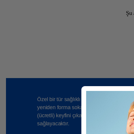
Şu 
Özel bir tür sağlıklı yaşam ve rahatlama 
yeniden forma sokabilirsiniz. Uzun sauna s
(ücretli) keyfini çıkarın. Eğitimli WellFi
sağlayacaktır.