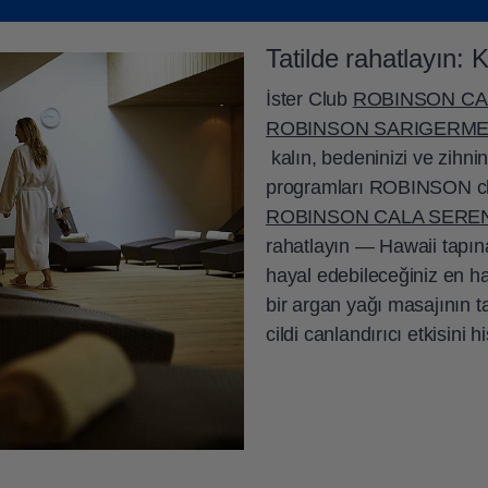
dartlarına uymak için
antrenman sırasında spor giysileri 
spa alanı 16 yaş ve üstü tüm konuklarımıza açıktır.
Tatilde rahatlayın:
İster Club
ROBINSON CA
ROBINSON SARIGERME
kalın, bedeninizi ve zihnin
programları ROBINSON club
ROBINSON CALA SERE
rahatlayın — Hawaii tapın
hayal edebileceğiniz en 
bir argan yağı masajının ta
cildi canlandırıcı etkisini h