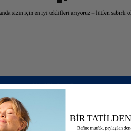
anda sizin için en iyi teklifleri arıyoruz – lütfen sabırlı o
WellFit Spa Programı
tatili yaşayın: WellFit Spa teklifleri sunan ROBINSON Kul
eanslarının, Ayurveda tedavilerinin sıcaklığının (ücretli) v
t-Spa ROBINS'lerimiz veya seçkin ortak şirketlerin personeli
BİR TATİLDEN
Rafine mutfak, paylaşılan de