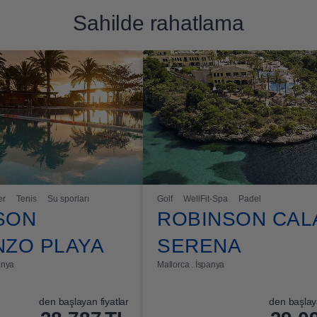
Sahilde rahatlama
er
Tenis
Su sporları
Golf
WellFit-Spa
Padel
SON
ROBINSON CAL
NZO PLAYA
SERENA
anya
Mallorca . İspanya
den başlayan fiyatlar
den başlaya