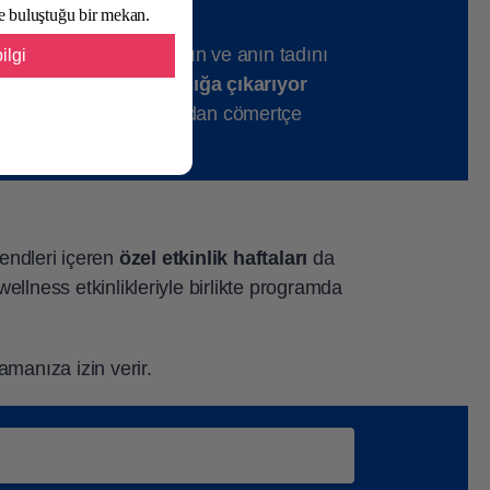
lde buluştuğu bir mekan.
unasında
iyice rahatlayın ve anın tadını
ilgi
n
yararlı aromalarını açığa çıkarıyor
abiliyor musunuz? Ardından cömertçe
rendleri içeren
özel etkinlik haftaları
da
 wellness etkinlikleriyle birlikte programda
amanıza izin verir.