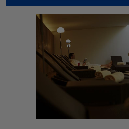
Güvenliğiniz için ve yüksek hijyen stan
giyilmesi
zorunludur. Sauna ve WellFit 