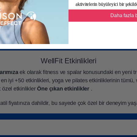
aktivitelerin büyüleyici bir şeki
ik kapalı havuzumuzda kaslarınızı açtıktan sonra
Fin sa
Daha fazla b
taca yönetilen olağan buhar infüzyonları esanslı yağları
kaliptus, şifalı otlar, portakal... kokusunu şimdiden al
WellFit Etkinlikleri
arımıza
ek olarak fitness ve spalar konusundaki en yeni t
en iyi +50 etkinlikleri, yoga ve pilates etkinliklerinin tümü,
 özel etkinlikler
Öne çıkan etkinlikler
.
tatil fiyatınıza dahildir, bu sayede çok özel bir deneyim yaş