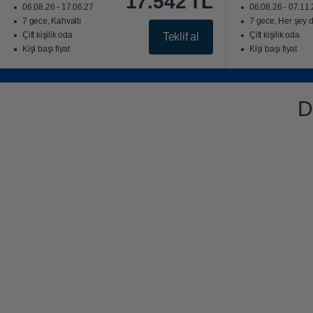
17.542
TL
06.08.26 - 17.06.27
06.08.26 - 07.11
7 gece, Kahvaltı
7 gece, Her şey d
Çift kişilik oda
Çift kişilik oda
Teklif al
Kişi başı fiyat
Kişi başı fiyat
D