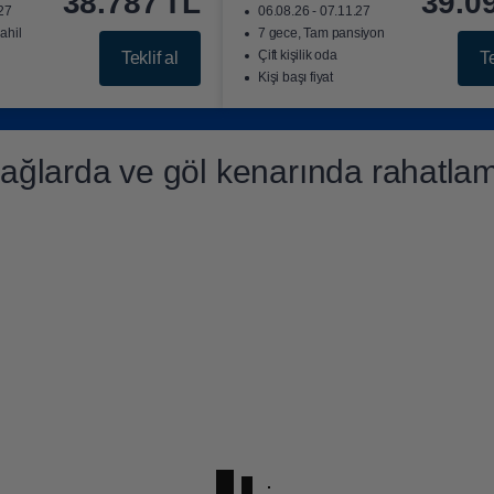
38.787
TL
39.0
.27
06.08.26 - 07.11.27
ahil
7 gece, Tam pansiyon
Çift kişilik oda
Teklif al
Te
Kişi başı fiyat
ağlarda ve göl kenarında rahatla