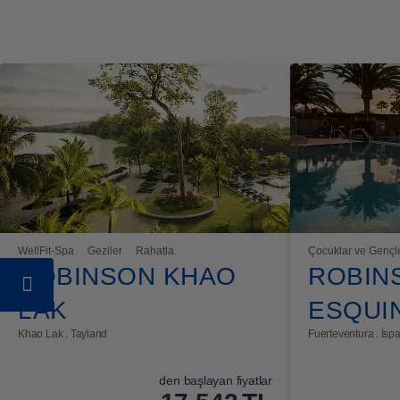
WellFit-Spa
Geziler
Rahatla
Çocuklar ve Gençl
ROBINSON KHAO
ROBIN
LAK
ESQUI
Khao Lak . Tayland
Fuerteventura . İsp
den başlayan fiyatlar