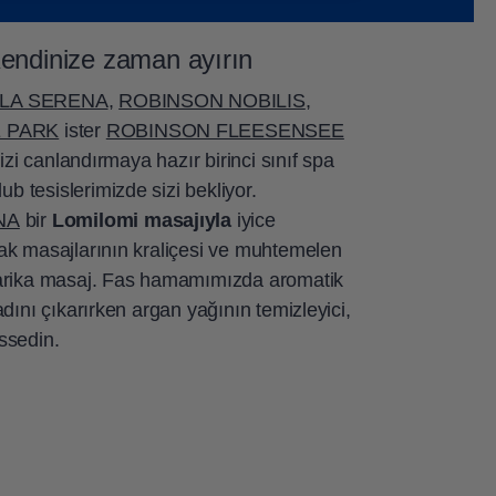
ve özellikle spor ayakkabısı
 Kendinize zaman ayırın
LA SERENA
,
ROBINSON NOBILIS
,
 PARK
ister
ROBINSON FLEESENSEE
izi canlandırmaya hazır birinci sınıf spa
 tesislerimizde sizi bekliyor.
NA
bir
Lomilomi masajıyla
iyice
ak masajlarının kraliçesi ve muhtemelen
harika masaj. Fas hamamımızda aromatik
dını çıkarırken argan yağının temizleyici,
issedin.