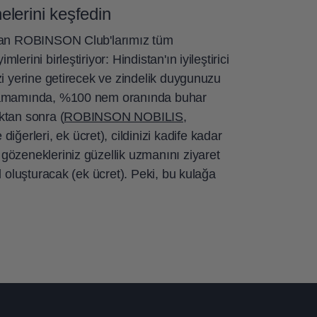
elerini keşfedin
olan ROBINSON Club'larımız tüm
erini birleştiriyor: Hindistan'ın iyileştirici
zi yerine getirecek ve zindelik duygunuzu
 hamamında, %100 nem oranında buhar
ktan sonra (
ROBINSON NOBILIS
,
 diğerleri, ek ücret), cildinizi kadife kadar
gözenekleriniz güzellik uzmanını ziyaret
l oluşturacak (ek ücret). Peki, bu kulağa