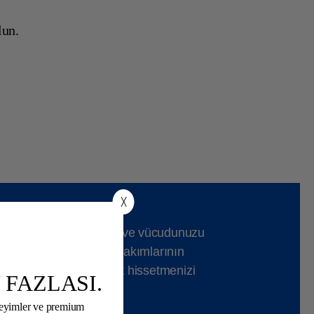
lun.
╳
üplerimizde gevşeyebilir ve vücudunuzu
eya şımartıcı güzellik bakımlarının
 kendinizi tamamen rahat hissetmenizi
 FAZLASI.
neyimler ve premium