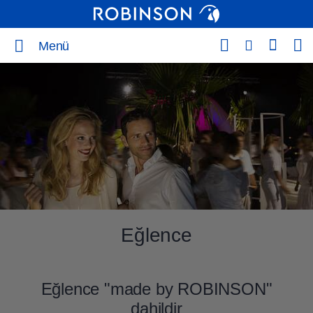
Menü
Eğlence
Eğlence "made by ROBINSON"
dahildir