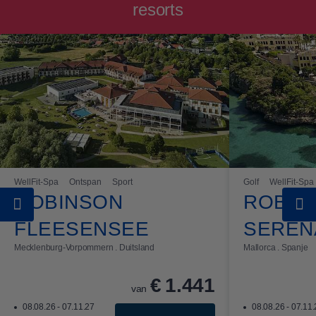
resorts
WellFit-Spa
Ontspan
Sport
Golf
WellFit-Spa
ROBINSON
ROBIN
FLEESENSEE
SEREN
Mecklenburg-Vorpommern . Duitsland
Mallorca . Spanje
€
1.441
van
08.08.26 - 07.11.27
08.08.26 - 07.11