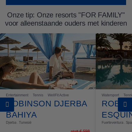
Onze tip: Onze resorts "FOR FAMILY"
voor alleenstaande ouders met kinderen
Entertainment
Tennis
WellFit Active
Watersport
Tenn
ROBINSON DJERBA
ROBIN
BAHIYA
ESQUI
Djerba . Tunesië
Fuerteventura . Sp
statt
€
598