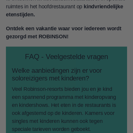
ruimtes in het hoofdrestaurant op
kindvriendelijke
etenstijden.
Ontdek een vakantie waar voor iedereen wordt
gezorgd met ROBINSON!
FAQ - Veelgestelde vragen
Welke aanbiedingen zijn er voor
soloreizigers met kinderen?
Veel Robinson-resorts bieden jou en je kind
een spannend programma met kinderopvang
en kindershows. Het eten in de restaurants is
ook afgestemd op de kinderen. Kamers voor
singles met kinderen kunnen ook tegen
speciale tarieven worden geboekt.