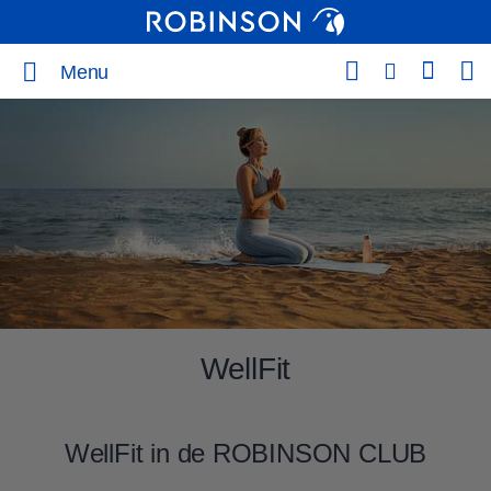
Menu
WellFit
WellFit in de ROBINSON CLUB