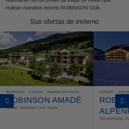
fascinante red de pistas de esquí de fondo que
rodean nuestros resorts ROBINSON Club.
Sus ofertas de invierno
Senderismo
Ciclismo
deportes de invierno
Culinario
deport
ROBINSON AMADÉ
ROBIN
Kleinarl . Salzburger Land . Austria
ALPEN
Zürs am Arlberg . Au