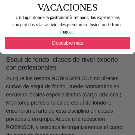
VACACIONES
Un lugar donde la gastronomía refinada, las experiencias
compartidas y las actividades premium se fusionan de forma
mágica.
Descubre más
Esquí de fondo: clases de nivel experto
con profesionales
Aunque los resorts ROBINSON Club no ofrecen
cursos de esquí de fondo, puede contratarlos en
escuelas locales especializadas (cargo adicional).
Monitores profesionales de esquí de fondo le
enseñarán el arte de esta disciplina en clases
privadas o en grupo. Acuda a la recepción
ROBINSON y nosotros le organizaremos el curso