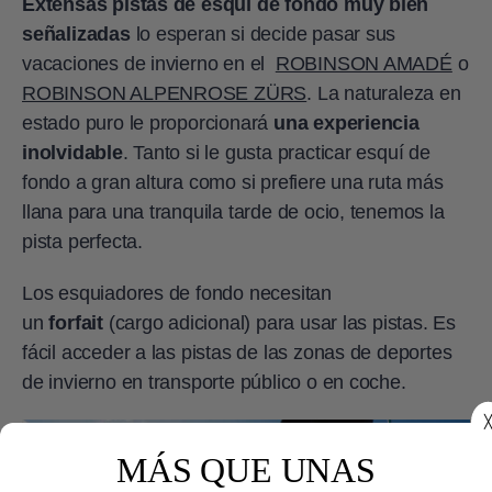
Extensas pistas de esquí de fondo muy bien
señalizadas
lo esperan si decide pasar sus
vacaciones de invierno en el
ROBINSON AMADÉ
o
ROBINSON ALPENROSE ZÜRS
. La naturaleza en
estado puro le proporcionará
una experiencia
inolvidable
. Tanto si le gusta practicar esquí de
fondo a gran altura como si prefiere una ruta más
llana para una tranquila tarde de ocio, tenemos la
pista perfecta.
Los esquiadores de fondo necesitan
un
forfait
(cargo adicional) para usar las pistas. Es
fácil acceder a las pistas de las zonas de deportes
de invierno en transporte público o en coche.
╳
MÁS QUE UNAS