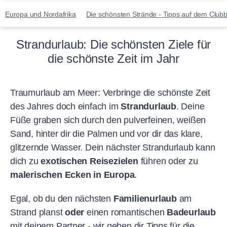
Europa und Nordafrika
Die schönsten Strände - Tipps auf dem Clubb
Strandurlaub: Die schönsten Ziele für
die schönste Zeit im Jahr
Traumurlaub am Meer: Verbringe die schönste Zeit
des Jahres doch einfach im
Strandurlaub
. Deine
Füße graben sich durch den pulverfeinen, weißen
Sand, hinter dir die Palmen und vor dir das klare,
glitzernde Wasser. Dein nächster Strandurlaub kann
dich zu
exotischen Reisezielen
führen oder zu
malerischen Ecken in Europa
.
Egal, ob du den nächsten
Familienurlaub
am
Strand planst
oder
einen romantischen
Badeurlaub
mit deinem Partner - wir geben dir Tipps für die