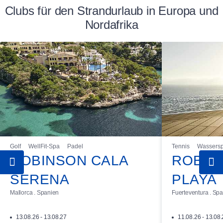
Clubs für den Strandurlaub in Europa und
Nordafrika
Golf
WellFit-Spa
Padel
Tennis
Wassersp
ROBINSON CALA
ROBIN
SERENA
PLAYA
Mallorca . Spanien
Fuerteventura . Sp
13.08.26 - 13.08.27
11.08.26 - 13.08