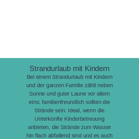
Strandurlaub mit Kindern
Bei einem Strandurlaub mit Kindern
und der ganzen Familie zählt neben
Sonne und guter Laune vor allem
eins: familienfreundlich sollten die
Strände sein. Ideal, wenn die
Unterkünfte Kinderbetreuung
anbieten, die Strände zum Wasser
hin flach abfallend sind und es auch