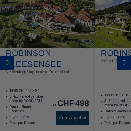
ROBINSON
ROBIN
Kleinarl . Salzburge
FLEESENSEE
Mecklenburg-Vorpommern . Deutschland
11.08.26 - 11.08.27
11.08.26 - 31.10
5 Nächte, Vollpension
CHF
498
made by ROBINSON
5 Nächte, Vollpe
ab
made by ROBIN
Double Room
Economy
Double Room Cla
Eigenanreise
Eigenanreise
Zum Angebot
Preis pro Person
Preis pro Person