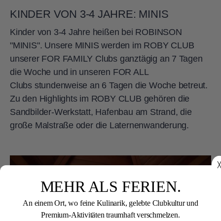
KINDER VON 3-4 JAHRE: MINIS
Kinder von 3-4 Jahre heißen bei ROBINSON
"MINIS". Unsere MINIS werden im ROBY CLUB
unserer FOR FAMILY Clubs ganztägig an 7 Tagen
die Woche und in unseren FOR ALL
Clubs stundenweise an 6 Tagen die Woche betreut.
Zu den Highlights im ROBY CLUB gehören die
Sandbilder-Werkstatt, Hafenbau am Strand, die
große Malstraße oder die Laternenwanderung.
╳
MEHR ALS FERIEN.
An einem Ort, wo feine Kulinarik, gelebte Clubkultur und
Premium-Aktivitäten traumhaft verschmelzen.