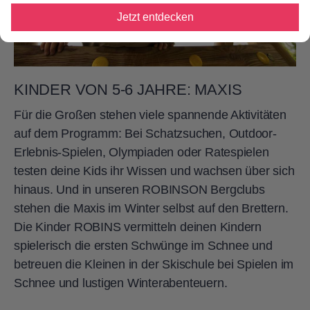
Jetzt entdecken
KINDER VON 5-6 JAHRE: MAXIS
Für die Großen stehen viele spannende Aktivitäten
auf dem Programm: Bei Schatzsuchen, Outdoor-
Erlebnis-Spielen, Olympiaden oder Ratespielen
testen deine Kids ihr Wissen und wachsen über sich
hinaus. Und in unseren ROBINSON Bergclubs
stehen die Maxis im Winter selbst auf den Brettern.
Die Kinder ROBINS vermitteln deinen Kindern
spielerisch die ersten Schwünge im Schnee und
betreuen die Kleinen in der Skischule bei Spielen im
Schnee und lustigen Winterabenteuern.