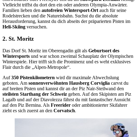
Vielleicht triffst du dort den ein oder anderen Olympia-Anwärter.
Familien lieben den
autofreien Wintersport-Ort
auch für seine
Rodelstrecken und die Natureisbahn. Suchst du die absolute
Herausforderung, kannst du dich abseits der präparierten Pisten im
Heli-Skiing
versuchen.
2. St. Moritz
Das Dorf St. Moritz im Oberengadin gilt als
Geburtsort des
Wintersports
und war schon zweimal Schauplatz der Olympischen
Winterspiele. Hier trifft sich die Prominenz und es weht exklusives
Flair durch die „Alpen-Metropole“.
Auf
350 Pistenkilometern
wird dir maximale Abwechslung
geboten. Am
sonnenverwöhnten Hausberg Corviglia
carvst du
auf breiten Pisten und kannst dir an der Piz Nair-Steilwand den
steilsten Starthang der Schweiz
geben. Auf den Skipisten am Piz
Lagalb und auf der Diavolezza fährst du mit fantastischer Aussicht
auf den Piz Bernina. Als
Freerider
oder ambitionierter Skifahrer
zieht es sich zuerst an den
Corvatsch
.