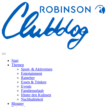
Start
Themen
Sport- & Aktivreisen
Entertainment
Ratgeber
Essen & Trinken
Events
Familienurlaub
Hinter den Kulissen
Nachhaltigkeit
Blogger