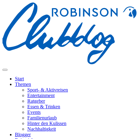
Start
Themen
Sport- & Aktivreisen
Entertainment
Ratgeber
Essen & Trinken
Events
Familienurlaub
Hinter den Kulissen
Nachhaltigkeit
Blogger