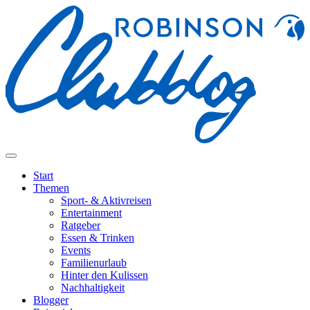
Start
Themen
Sport- & Aktivreisen
Entertainment
Ratgeber
Essen & Trinken
Events
Familienurlaub
Hinter den Kulissen
Nachhaltigkeit
Blogger